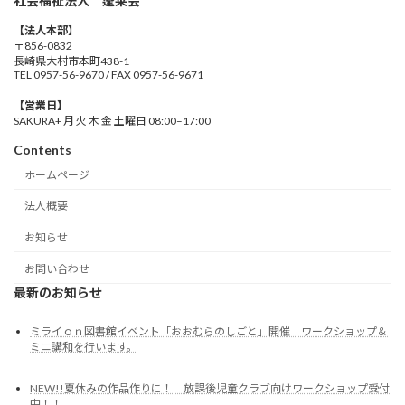
社会福祉法人 蓬莱会
【法人本部】
〒856-0832
長崎県大村市本町438-1
TEL 0957-56-9670 / FAX 0957-56-9671
【営業日】
SAKURA+ 月 火 木 金 土曜日 08:00–17:00
Contents
ホームページ
法人概要
お知らせ
お問い合わせ
最新のお知らせ
ミライｏｎ図書館イベント「おおむらのしごと」開催 ワークショップ＆
ミニ講和を行います。
NEW!!夏休みの作品作りに！ 放課後児童クラブ向けワークショップ受付
中！！