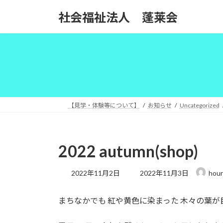
コ
ナ
社会福祉法人 蓬莱会
ン
ビ
テ
ゲ
ン
ー
ツ
シ
へ
ョ
ス
ン
キ
に
ッ
移
【見学・体験等について】
お知らせ
Uncategorized
プ
動
2022 autumn(shop)
最
2022年11月2日
2022年11月3日
hour
終
更
まちなかでも 紅や黄色に染まった 木々の葉
新
日
時