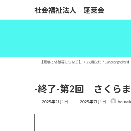
コ
ナ
社会福祉法人 蓬莱会
ン
ビ
テ
ゲ
ン
ー
ツ
シ
へ
ョ
ス
ン
キ
に
ッ
移
【見学・体験等について】
お知らせ
Uncategorized
プ
動
-終了-第2回 さくら
最
2025年2月1日
2025年7月1日
houraik
終
更
新
日
時